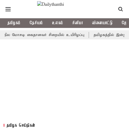
தமிழகம்
தேசியம்
உலகம்
சினிமா
விளையாட்டு
ஜோத
மோசடி: கைதானவர் சிறையில் உயிரிழப்பு
தமிழகத்தில் இன்று மழைக்
தமிழக செய்திகள்