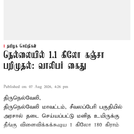
தமிழக செய்திகள்
நெல்லையில் 1.1 கிலோ கஞ்சா
பறிமுதல்: வாலிபர் கைது
Published on
:
07 Aug 2026, 4:26 pm
திருநெல்வேலி,
திருநெல்வேலி
மாவட்டம், சீவலப்பேரி பகுதியில்
அரசால் தடை செய்யப்பட்டு மனித உயிருக்கு
தீங்கு விளைவிக்கக்கூடிய 1 கிலோ 180 கிராம்