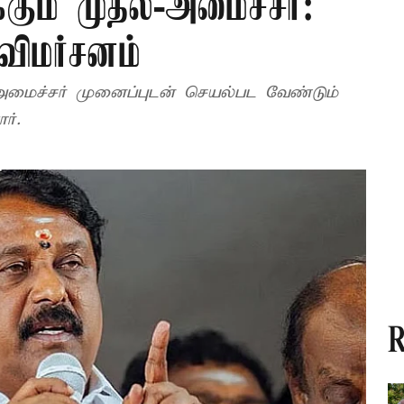
கும் முதல்-அமைச்சர்:
 விமர்சனம்
-அமைச்சர் முனைப்புடன் செயல்பட வேண்டும்
ர்.
R