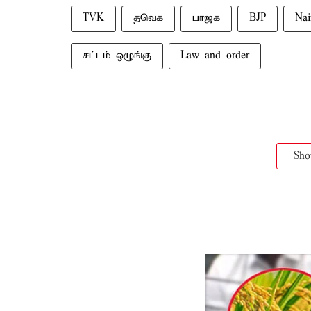
TVK
தவெக
பாஜக
BJP
Nai
சட்டம் ஒழுங்கு
Law and order
Sh