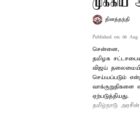
முக்கிய
தினத்தந்தி
Published on
:
06 Aug 
சென்னை,
தமிழக சட்டசபையி
விஜய் தலைமையில
செய்யப்படும் என்
வாக்குறுதிகளை வ
ஏற்படுத்தியது.
தமிழ்நாடு அரசின