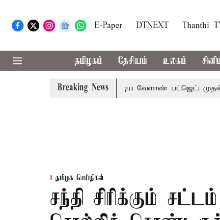
E-Paper
DTNEXT
Thanthi 
தமிழகம்
தேசியம்
உலகம்
சினி
Breaking News
நோக்கு பார்வையுடன் கூடிய வேளாண் பட்ஜெட்: முதல்-அமைச்ச
தமிழக செய்திகள்
சந்தி சிரிக்கும் சட்ட