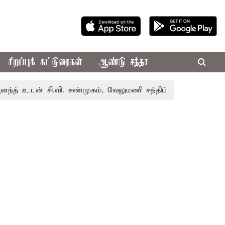
சிறப்புக் கட்டுரைகள்
ஆண்டு சந்தா
் சி.வி. சண்முகம், வேலுமணி சந்திப்பு
மண் வளம் பாதுகாக