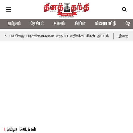
தமிழகம்
தேசியம்
உலகம்
சினிமா
விளையாட்டு
ஜோத
பிரச்சினைகளை எழுப்ப எதிர்க்கட்சிகள் திட்டம்
இன்று கொட்டப்போகு
தமிழக செய்திகள்