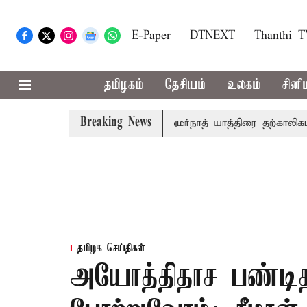
E-Paper
DTNEXT
Thanthi 
தமிழகம்
தேசியம்
உலகம்
சினி
Breaking News
ப்ரீம்கோர்ட்டில் விசாரணை
அமர்நாத் யாத்திரை தற்காலிகமாக நி
தமிழக செய்திகள்
அயோத்திதாச பண்டிதர