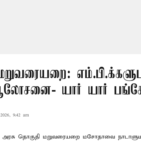
மறுவரையறை: எம்.பி.க்களு
லோசனை- யார் யார் பங்கேற
2026, 9:42 am
ா அரசு தொகுதி மறுவரையறை மசோதாவை நாடாளுமன்