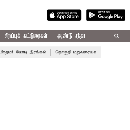
சிறப்புக் கட்டுரைகள்
ஆண்டு சந்தா
மர் மோடி இரங்கல்
தொகுதி மறுவரையறை நடந்தால் தமிழக ம