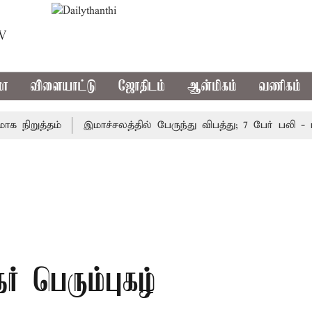
TV
மா
விளையாட்டு
ஜோதிடம்
ஆன்மிகம்
வணிகம்
றுத்தம்
இமாச்சலத்தில் பேருந்து விபத்து; 7 பேர் பலி - பிரத
் பெரும்புகழ்