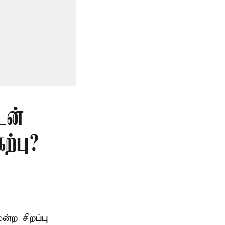
டன்
்பு?
ற சிறப்பு