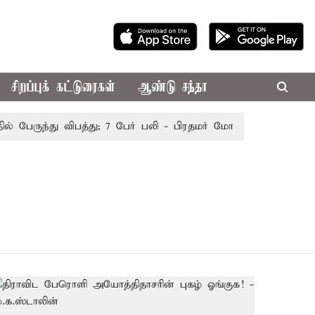
சிறப்புக் கட்டுரைகள்
ஆண்டு சந்தா
 பேருந்து விபத்து; 7 பேர் பலி - பிரதமர் மோடி இரங்கல்
தொக