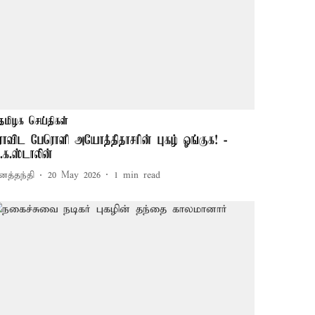
தமிழக செய்திகள்
ிராவிட பேரொளி அயோத்திதாசரின் புகழ் ஓங்குக! -
ு.க.ஸ்டாலின்
னத்தந்தி
20 May 2026
1
min read