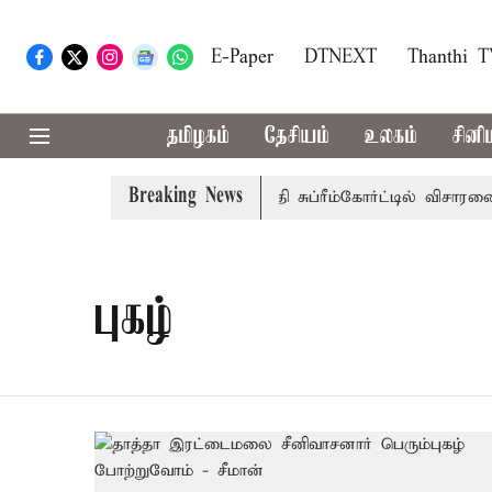
E-Paper
DTNEXT
Thanthi 
தமிழகம்
தேசியம்
உலகம்
சினி
Breaking News
 அரசுப்பணி வழக்கு; வரும் 14ம்தேதி சுப்ரீம்கோர்ட்டில் விசாரணை
புகழ்