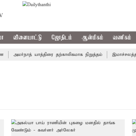
TV
மா
விளையாட்டு
ஜோதிடம்
ஆன்மிகம்
வணிகம்
அமர்நாத் யாத்திரை தற்காலிகமாக நிறுத்தம்
இமாச்சலத்தில்