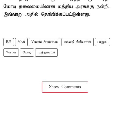
மோடி தலைமையிலான மத்திய அரசுக்கு நன்றி.
இவ்வாறு அதில் தெரிவிக்கப்பட்டுள்ளது.
BJP
Modi
Vanathi Srinivasan
வானதி சீனிவாசன்
பாஜக.
Wishes
மோடி
முத்தரையர்
Show Comments