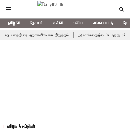
தமிழகம்
தேசியம்
உலகம்
சினிமா
விளையாட்டு
ஜோத
ாத்திரை தற்காலிகமாக நிறுத்தம்
இமாச்சலத்தில் பேருந்து விபத்து; 7 
தமிழக செய்திகள்