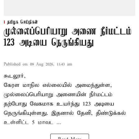
தமிழக செய்திகள்
முல்லைப்பெரியாறு அணை நீர்மட்டம்
123 அடியை நெருங்கியது
Published on
:
09 Aug 2026, 11:43 am
கூடலூர்,
கேரள மாநில எல்லையில் அமைந்துள்ள,
முல்லைப்பெரியாறு அணையின்
நீர்மட்டம்
தற்போது வேகமாக உயர்ந்து 123 அடியை
நெருங்கியுள்ளது. இதனால் தேனி, திண்டுக்கல்
உள்ளிட்ட 5 மாவட ...