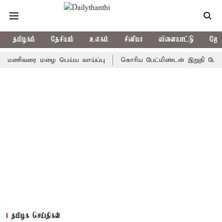
தமிழகம்
தேசியம்
உலகம்
சினிமா
விளையாட்டு
ஜோத
ிவரை மழை பெய்ய வாய்ப்பு
கொரிய பேட்மிண்டன் இறுதி போட்டி; இந்
தமிழக செய்திகள்