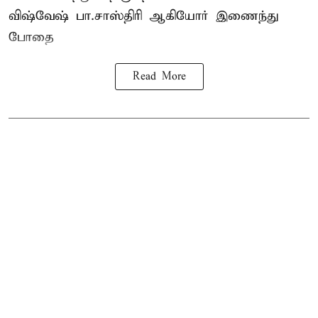
விஷ்வேஷ் பா.சாஸ்திரி ஆகியோர் இணைந்து
போதை
Read More