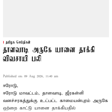
தமிழக செய்திகள்
தாளவாடி அருகே யானை தாக்கி
விவசாயி பலி
Published on
:
09 Aug 2026, 11:40 am
ஈரோடு,
ஈரோடு மாவட்டம்,
தாளவாடி
, ஜீரகள்ளி
வனச்சரகத்துக்கு உட்பட்ட காமையன்புரம் அருகே
ஒற்றை காட்டு
யானை தாக்கி
யதில்