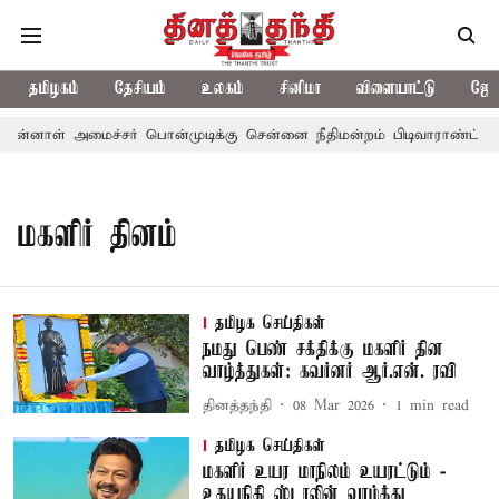
தமிழகம்
தேசியம்
உலகம்
சினிமா
விளையாட்டு
ஜோத
ுன்னாள் அமைச்சர் பொன்முடிக்கு சென்னை நீதிமன்றம் பிடிவாராண்ட்
மகளிர் தினம்
தமிழக செய்திகள்
நமது பெண் சக்திக்கு மகளிர் தின
வாழ்த்துகள்: கவர்னர் ஆர்.என். ரவி
தினத்தந்தி
08 Mar 2026
1
min read
தமிழக செய்திகள்
மகளிர் உயர மாநிலம் உயரட்டும் -
உதயநிதி ஸ்டாலின் வாழ்த்து