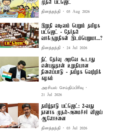
முதல் பட்ஜெட்
தினத்தந்தி
05 Aug 2026
இறுதி வடிவம் பெறும் தமிழக
பட்ஜெட் - தேர்தல்
வாக்குறுதிகள் இடம்பெறுமா...?
தினத்தந்தி
24 Jul 2026
நீட் தேர்வு அறவே கூடாது
என்பதுதான் உறுதியான
நிலைப்பாடு - தமிழக வெற்றிக்
கழகம்
அரசியல் செய்திப்பிரிவு
21 Jul 2026
தமிழ்நாடு பட்ஜெட்: 2-வது
நாளாக முதல்-அமைச்சர் விஜய்
ஆலோசனை
தினத்தந்தி
03 Jul 2026