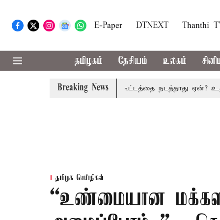
E-Paper
DTNEXT
Thanthi 
தமிழகம்
தேசியம்
உலகம்
சினி
Breaking News
மிழகத்தில் அனைத்து கட்சி கூட்டத்தை நடத்தாது ஏன்? உதயநிதி ஸ
தமிழக செய்திகள்
“உண்மையான மக்கள