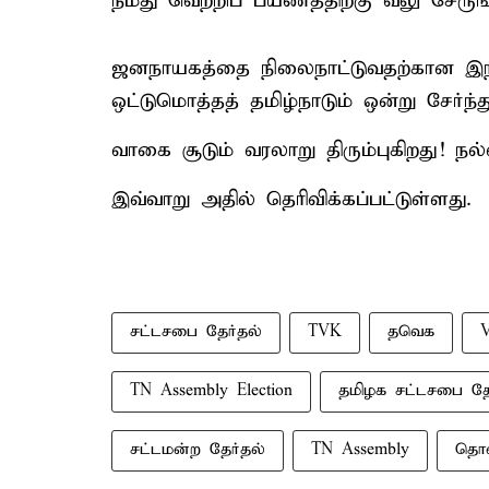
நமது வெற்றிப் பயணத்திற்கு வலு சேருங்
ஜனநாயகத்தை நிலைநாட்டுவதற்கான இந்
ஒட்டுமொத்தத் தமிழ்நாடும் ஒன்று சே
வாகை சூடும் வரலாறு திரும்புகிறது! நல்
இவ்வாறு அதில் தெரிவிக்கப்பட்டுள்ளது.
சட்டசபை தேர்தல்
TVK
தவெக
V
TN Assembly Election
தமிழக சட்டசபை தே
சட்டமன்ற தேர்தல்
TN Assembly
தொண