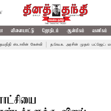
TV
மா
விளையாட்டு
ஜோதிடம்
ஆன்மிகம்
வணிகம்
்டாலின் கேள்வி
த.வெ.க. அரசின் முதல் பட்ஜெட்: மாற்றமா?, 
ாட்சியை