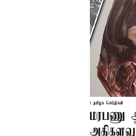
தமிழக செய்திகள்
மரபணு ஆய
அதிகளவு