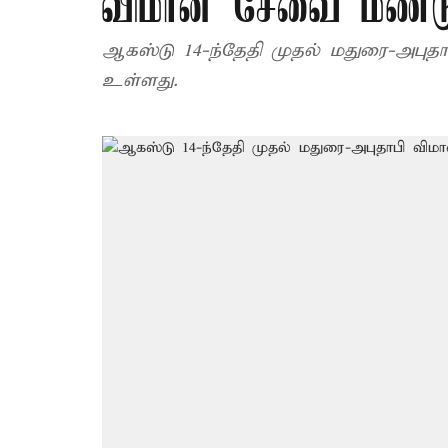
விமான சேவை மீண்டு
ஆகஸ்டு 14-ந்தேதி முதல் மதுரை-அபுத
உள்ளது.