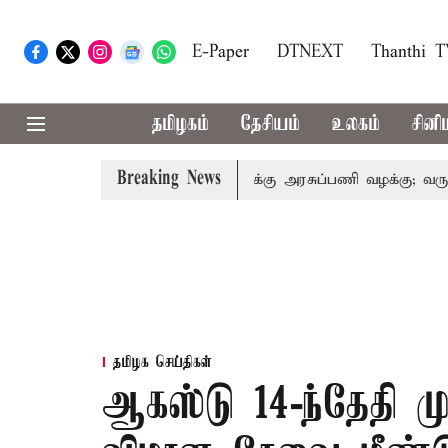
E-Paper
DTNEXT
Thanthi 
தமிழகம்
தேசியம்
உலகம்
சினி
Breaking News
சல்: இறந்தோரின் குடும்பத்தினருக்கு அரசுப்பணி வழக்கு; வரும் 14ம
தமிழக செய்திகள்
ஆகஸ்டு 14-ந்தேதி ம