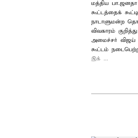
மத்திய பா.ஜனத
கூட்டத்தைக் கூட
நாடாளுமன்ற தொக
விவகாரம் குறித்
அமைச்சர் விஜய
கூட்டம் நடைபெற்ற
இக் ...