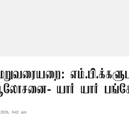
மறுவரையறை: எம்.பி.க்களு
லோசனை- யார் யார் பங்கேற
2026, 9:42 am