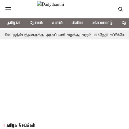
தமிழகம்
தேசியம்
உலகம்
சினிமா
விளையாட்டு
ஜோத
ுடும்பத்தினருக்கு அரசுப்பணி வழக்கு; வரும் 14ம்தேதி சுப்ரீம்கோர்ட்டில்
தமிழக செய்திகள்