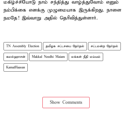
மகிழ்ச்சியோடு நாம் சந்தித்து வாழ்த்துவோம் எனும்
நம்பிக்கை எனக்கு முழுமையாக இருக்கிறது. நாளை
நமதே! இவ்வாறு அதில் தெரிவித்துள்ளார்.
TN Assembly Election
தமிழக சட்டசபை தேர்தல்
சட்டமன்ற தேர்தல்
கமல்ஹாசன்
Makkal Needhi Maiam
மக்கள் நீதி மய்யம்
KamalHaasan
Show Comments