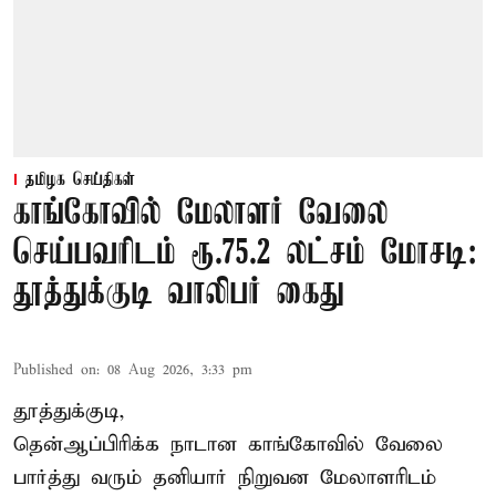
தமிழக செய்திகள்
காங்கோவில் மேலாளர் வேலை
செய்பவரிடம் ரூ.75.2 லட்சம் மோசடி:
தூத்துக்குடி வாலிபர் கைது
Published on
:
08 Aug 2026, 3:33 pm
தூத்துக்குடி,
தென்ஆப்பிரிக்க நாடான
காங்கோ
வில் வேலை
பார்த்து வரும் தனியார் நிறுவன மேலாளரிடம்