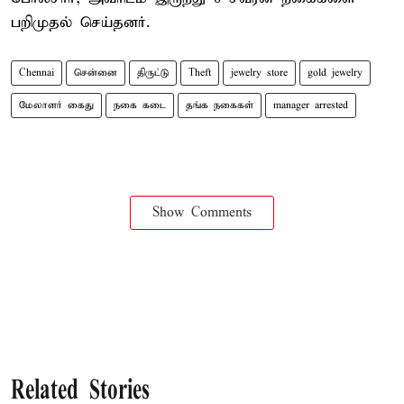
பறிமுதல் செய்தனர்.
Chennai
சென்னை
திருட்டு
Theft
jewelry store
gold jewelry
மேலாளர் கைது
நகை கடை
தங்க நகைகள்
manager arrested
Show Comments
Related Stories