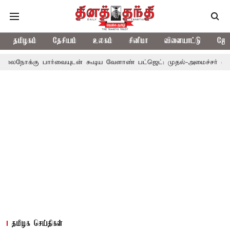
தமிழகம்
தேசியம்
உலகம்
சினிமா
விளையாட்டு
ஜோத
பார்வையுடன் கூடிய வேளாண் பட்ஜெட்: முதல்-அமைச்சர் விஜய்
தமி
தமிழக செய்திகள்