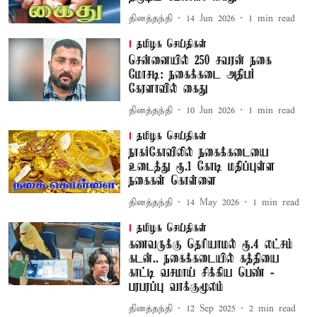
தினத்தந்தி
14 Jun 2026
1
min read
தமிழக செய்திகள்
சென்னையில் 250 சவரன் நகை
மோசடி: நகைக்கடை அதிபர்
கேரளாவில் கைது
தினத்தந்தி
10 Jun 2026
1
min read
தமிழக செய்திகள்
நாகர்கோவிலில் நகைக்கடையை
உடைத்து ரூ.1 கோடி மதிப்புள்ள
நகைகள் கொள்ளை
தினத்தந்தி
14 May 2026
1
min read
தமிழக செய்திகள்
கணவருக்கு தெரியாமல் ரூ.4 லட்சம்
கடன்.. நகைக்கடையில் கத்தியை
காட்டி வசமாய் சிக்கிய பெண் -
பரபரப்பு வாக்குமூலம்
தினத்தந்தி
12 Sep 2025
2
min read