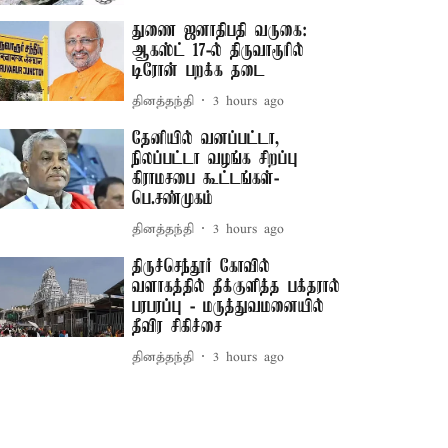
துணை ஜனாதிபதி வருகை:
ஆகஸ்ட் 17-ல் திருவாரூரில்
டிரோன் பறக்க தடை
தினத்தந்தி
3 hours ago
தேனியில் வனப்பட்டா,
நிலப்பட்டா வழங்க சிறப்பு
கிராமசபை கூட்டங்கள்-
பெ.சண்முகம்
தினத்தந்தி
3 hours ago
திருச்செந்தூர் கோவில்
வளாகத்தில் தீக்குளித்த பக்தரால்
பரபரப்பு - மருத்துவமனையில்
தீவிர சிகிச்சை
தினத்தந்தி
3 hours ago