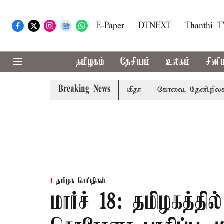
E-Paper
DTNEXT
Thanthi 
தமிழகம்
தேசியம்
உலகம்
சினி
Breaking News
ு வழக்கை வாபஸ் பெற்றார் சங்கீதா
கோவை, தேனி,நீலகிரி ஆக
தமிழக செய்திகள்
மார்ச் 18: தமிழகத்தி