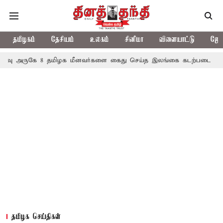
தமிழகம்
தேசியம்
உலகம்
சினிமா
விளையாட்டு
ஜோத
கே 8 தமிழக மீனவர்களை கைது செய்த இலங்கை கடற்படை
பணியிடத்தில
தமிழக செய்திகள்