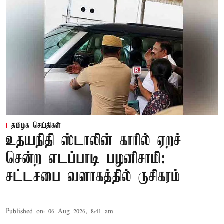
தமிழக செய்திகள்
உதயநிதி ஸ்டாலின் காரில் ஏறச்
சென்ற எடப்பாடி பழனிசாமி:
சட்டசபை வளாகத்தில் ருசிகரம்
Published on
:
06 Aug 2026, 8:41 am