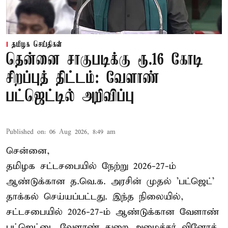
தமிழக செய்திகள்
தென்னை சாகுபடிக்கு ரூ.16 கோடி
சிறப்புத் திட்டம்: வேளாண்
பட்ஜெட்டில் அறிவிப்பு
Published on
:
06 Aug 2026, 8:49 am
சென்னை,
தமிழக சட்டசபையில் நேற்று 2026-27-ம்
ஆண்டுக்கான த.வெ.க. அரசின் முதல் 'பட்ஜெட்'
தாக்கல் செய்யப்பட்டது. இந்த நிலையில்,
சட்டசபையில் 2026-27-ம் ஆண்டுக்கான வேளாண்
பட்ஜெட்டை வேளாண் துறை அமைச்சர் வினோத்