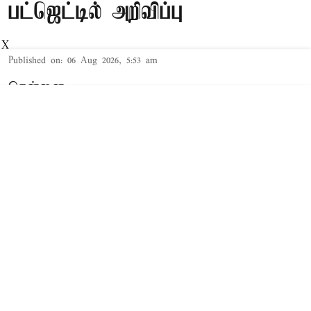
பட்ஜெட்டில் அறிவிப்பு
X
Published on
:
06 Aug 2026, 5:53 am
சென்னை,
தமிழக சட்டசபையில் நேற்று 2026-27-ம்
ஆண்டுக்கான த.வெ.க. அரசின் முதல் 'பட்ஜெட்'
தாக்கல் செய்யப்பட்டது. இந்த நிலையில்,
சட்டசபையில் 2026-27-ம் ஆண்டுக்கான வேளாண்
பட்ஜெட்டை வேளாண் துறை அமைச்சர் வினோத்
தாக்கல் செய்து வருகிறார்.
Read More