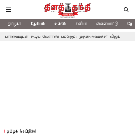
தமிழகம்
தேசியம்
உலகம்
சினிமா
விளையாட்டு
ஜோத
ன் கூடிய வேளாண் பட்ஜெட்: முதல்-அமைச்சர் விஜய்
தமிழக அரசியல
தமிழக செய்திகள்