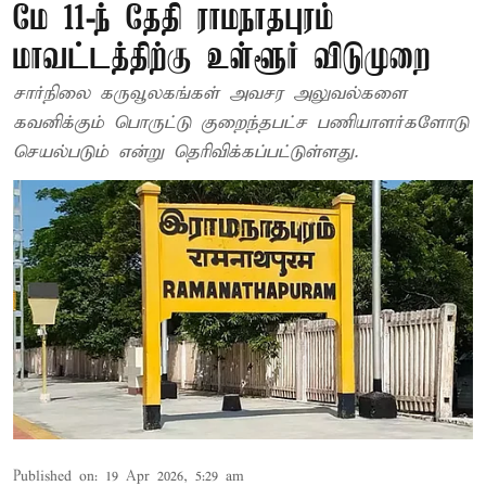
மே 11-ந் தேதி ராமநாதபுரம்
மாவட்டத்திற்கு உள்ளூர் விடுமுறை
சார்நிலை கருவூலகங்கள் அவசர அலுவல்களை
கவனிக்கும் பொருட்டு குறைந்தபட்ச பணியாளர்களோடு
செயல்படும் என்று தெரிவிக்கப்பட்டுள்ளது.
Published on
:
19 Apr 2026, 5:29 am