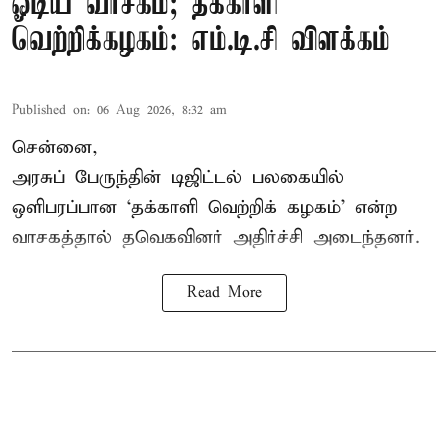
ஓடிய வாசகம்; தக்காளி
வெற்றிக்கழகம்: எம்.டி.சி விளக்கம்
Published on
:
06 Aug 2026, 8:32 am
சென்னை,
அரசுப் பேருந்தின் டிஜிட்டல் பலகையில்
ஒளிபரப்பான ‘தக்காளி வெற்றிக் கழகம்’ என்ற
வாசகத்தால் தவெகவினர் அதிர்ச்சி அடைந்தனர்.
Read More