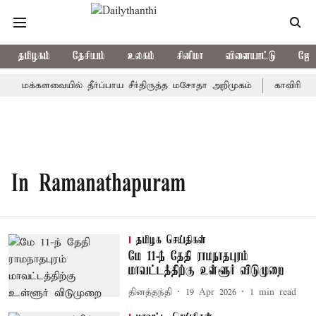
தமிழகம்
தேசியம்
உலகம்
சினிமா
விளையாட்டு
ஜோத
மக்களவையில் தீர்ப்பாய சீர்திருத்த மசோதா அறிமுகம்
காவிரி நீர
In Ramanathapuram
தமிழக செய்திகள்
மே 11-ந் தேதி ராமநாதபுரம்
மாவட்டத்திற்கு உள்ளூர் விடுமுறை
தினத்தந்தி
19 Apr 2026
1
min read