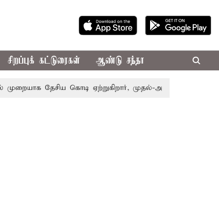
சிறப்புக் கட்டுரைகள்
ஆண்டு சந்தா
றையாக தேசிய கொடி ஏற்றுகிறார், முதல்-அமைச்சர் விஜய்!
பா