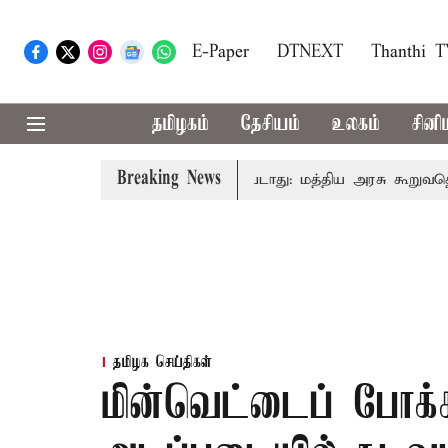
E-Paper
DTNEXT
Thanthi 
தமிழகம்
தேசியம்
உலகம்
சினி
Breaking News
வரிடமும் கட்டணம் வசூலிக்கப்படாது: மத்திய அரசு கூறுவதென்ன.
தமிழக செய்திகள்
மின்வெட்டைப் போக்