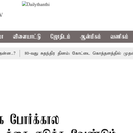
TV
மா
விளையாட்டு
ஜோதிடம்
ஆன்மிகம்
வணிகம்
.?
80-வது சுதந்திர தினம்: கோட்டை கொத்தளத்தில் முதல் மு
க போர்க்கால