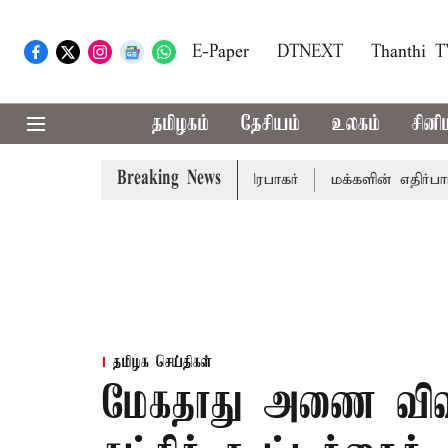
E-Paper
DTNEXT
Thanthi 
தமிழகம்
தேசியம்
உலகம்
சினி
Breaking News
் - சபாநாயகர் ஜே.சி.டி.பிரபாகர்
மக்களின் எதிர்பார்ப்பை ப
தமிழக செய்திகள்
மேகதாது அணை விவக