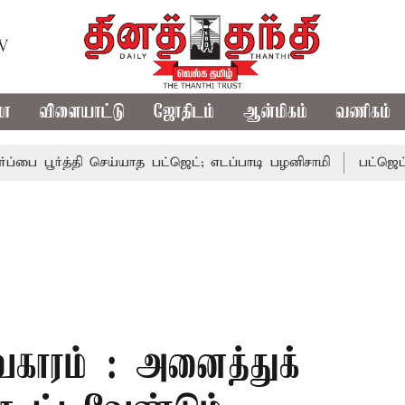
TV
மா
விளையாட்டு
ஜோதிடம்
ஆன்மிகம்
வணிகம்
ூர்த்தி செய்யாத பட்ஜெட்; எடப்பாடி பழனிசாமி
பட்ஜெட்டில் தவ
ாரம் : அனைத்துக்