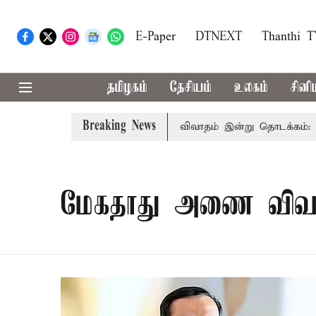
E-Paper
DTNEXT
Thanthi 
தமிழகம்
தேசியம்
உலகம்
சினி
Breaking News
சட்டசபையில் பட்ஜெட் மீதான விவாதம் இன்று தொடக்கம்: பல்வேறு
மேகதாது அணை விவக