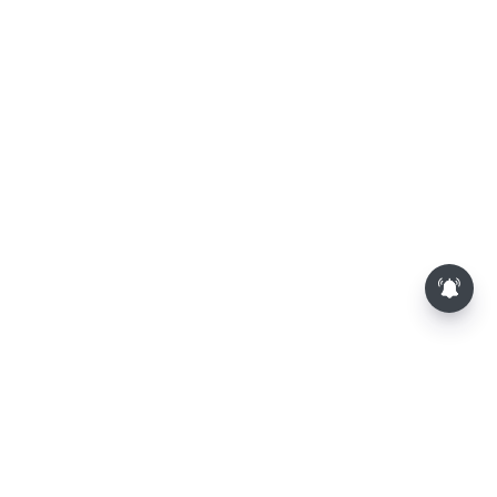
த.வெ.க. அரசின் முதல் பட்ஜெட்: