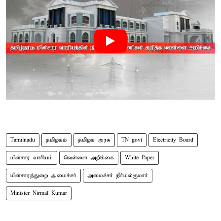
Tamilnadu
தமிழகம்
தமிழக அரசு
TN govt
Electricity Board
மின்சார வாரியம்
வெள்ளை அறிக்கை
White Paper
மின்சாரத்துறை அமைச்சர்
அமைச்சர் நிர்மல்குமார்
Minister Nirmal Kumar