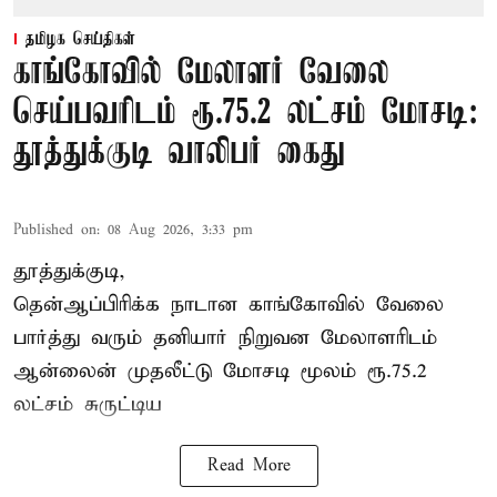
தமிழக செய்திகள்
காங்கோவில் மேலாளர் வேலை
செய்பவரிடம் ரூ.75.2 லட்சம் மோசடி:
தூத்துக்குடி வாலிபர் கைது
Published on
:
08 Aug 2026, 3:33 pm
தூத்துக்குடி,
தென்ஆப்பிரிக்க நாடான
காங்கோ
வில் வேலை
பார்த்து வரும் தனியார் நிறுவன மேலாளரிடம்
ஆன்லைன் முதலீட்டு மோசடி மூலம் ரூ.75.2
லட்சம் சுருட்டிய
Read More