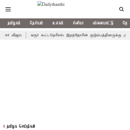
தமிழகம்
தேசியம்
உலகம்
சினிமா
விளையாட்டு
ஜோத
ிஜய்
கரூர் கூட்டநெரிசல்: இறந்தோரின் குடும்பத்தினருக்கு அரசுப்பணி 
தமிழக செய்திகள்