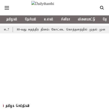
தமிழகம்
தேசியம்
உலகம்
சினிமா
விளையாட்டு
ஜோத
80-வது சுதந்திர தினம்: கோட்டை கொத்தளத்தில் முதல் முறையாக தேசி
தமிழக செய்திகள்