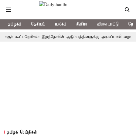
தமிழகம்
தேசியம்
உலகம்
சினிமா
விளையாட்டு
ஜோத
் கூட்டநெரிசல்: இறந்தோரின் குடும்பத்தினருக்கு அரசுப்பணி வழக்கு; வரும்
தமிழக செய்திகள்