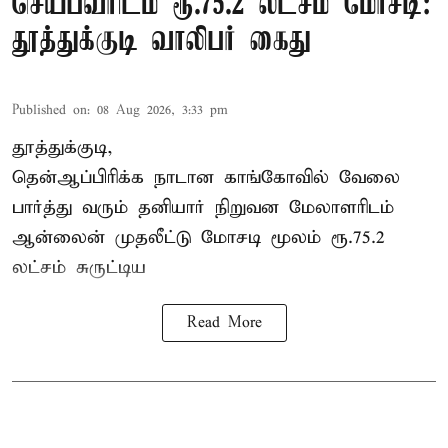
செய்பவரிடம் ரூ.75.2 லட்சம் மோசடி:
தூத்துக்குடி வாலிபர் கைது
Published on
:
08 Aug 2026, 3:33 pm
தூத்துக்குடி,
தென்ஆப்பிரிக்க நாடான
காங்கோ
வில் வேலை
பார்த்து வரும் தனியார் நிறுவன மேலாளரிடம்
ஆன்லைன் முதலீட்டு மோசடி மூலம் ரூ.75.2
லட்சம் சுருட்டிய
Read More