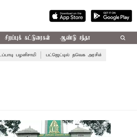
சிறப்புக் கட்டுரைகள்
ஆண்டு சந்தா
டி பழனிசாமி
பட்ஜெட்டில் தவெக அரசின் வாக்குறுதிகள் இல்ல