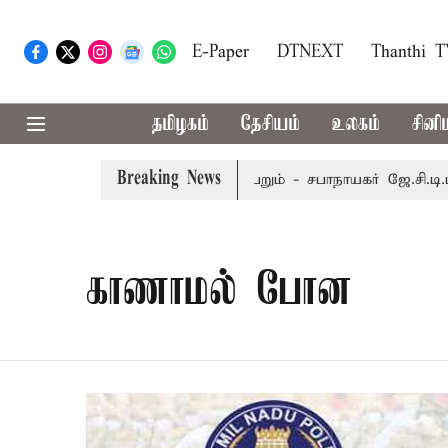
E-Paper
DTNEXT
Thanthi 
தமிழகம்
தேசியம்
உலகம்
சினி
Breaking News
்டம்பர் 8-ந் தேதி வரை நடைபெறும் - சபாநாயகர் ஜே.சி.டி.பிரபாக
காணாமல் போன