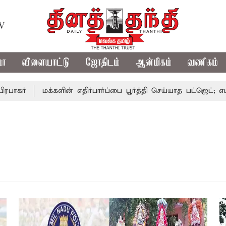
TV
மா
விளையாட்டு
ஜோதிடம்
ஆன்மிகம்
வணிகம்
ர்
மக்களின் எதிர்பார்ப்பை பூர்த்தி செய்யாத பட்ஜெட்; எடப்பா