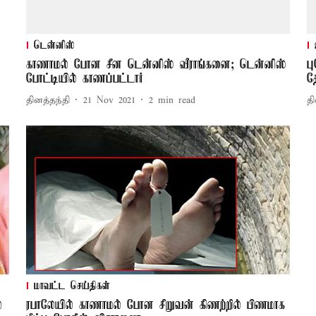
டென்னிஸ்
காணாமல் போன சீன டென்னிஸ் வீராங்கனை; டென்னிஸ்
ப
போட்டியில் காணப்பட்டார்
த
தினத்தந்தி
21 Nov 2021
2
min read
தி
மாவட்ட செய்திகள்
்
ரபாலேயில் காணாமல் போன சிறுவன் கிணற்றில் பிணமாக