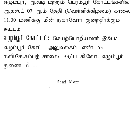
எழும்பூர், ஆவடி மற்றும் பெரம்பூர் கோட்டங்களில்
ஆகஸ்ட் 07 ஆம் தேதி (வெள்ளிக்கிழமை) காலை
11.00 மணிக்கு மின் நுகர்வோர் குறைதீர்க்கும்
கூட்டம்
எழும்பூர் கோட்டம்:
செயற்பொறியாளர் இ&ப/
எழும்பூர் கோட்ட அலுவலகம், எண். 53,
ஈ.வி.கே.சம்பத் சாலை, 33/11 கி.வோ. எழும்பூர்
துணை மி ...
Read More