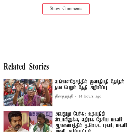
Show Comments
Related Stories
வங்காளதேசத்தில் ஜனாதிபதி தேர்தல்
நடைபெறும் தேதி அறிவிப்பு
தினத்தந்தி
14 hours ago
அவதூறு பேச்சு: உதயநிதி
ஸ்டாலினுக்கு எதிராக தேசிய மகளிர்
ஆணையத்தில் த.வெ.க. புகார்; மகளிர்
அணி ஆர்ப்பாட்டம்