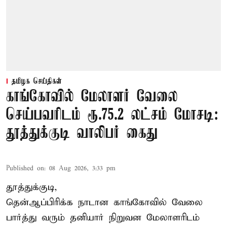
தமிழக செய்திகள்
காங்கோவில் மேலாளர் வேலை
செய்பவரிடம் ரூ.75.2 லட்சம் மோசடி:
தூத்துக்குடி வாலிபர் கைது
Published on
:
08 Aug 2026, 3:33 pm
தூத்துக்குடி,
தென்ஆப்பிரிக்க நாடான
காங்கோ
வில் வேலை
பார்த்து வரும் தனியார் நிறுவன மேலாளரிடம்