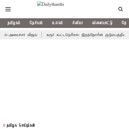
தமிழகம்
தேசியம்
உலகம்
சினிமா
விளையாட்டு
ஜோத
மைச்சர் விஜய்
கரூர் கூட்டநெரிசல்: இறந்தோரின் குடும்பத்தினருக்கு அ
தமிழக செய்திகள்