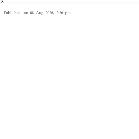
X
Published on
:
08 Aug 2026, 2:26 pm
தூத்துக்குடி,
தூத்துக்குடி
மாவட்டத்தில் சட்ட விரோதமாக
சாராயம்
காய்ச்சி
Read More