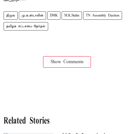
திமுக
மு.க.ஸ்டாலின்
DMK
M.K.Stalin
TN Assembly Election
தமிழக சட்டசபை தேர்தல்
Show Comments
Related Stories