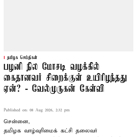
தமிழக செய்திகள்
பழனி நில மோசடி வழக்கில்
கைதானவர் சிறைக்குள் உயிரிழந்தது
ஏன்? - வேல்முருகன் கேள்வி
Published on
:
08 Aug 2026, 2:32 pm
சென்னை,
தமிழக வாழ்வுரிமைக் கட்சி தலைவர்