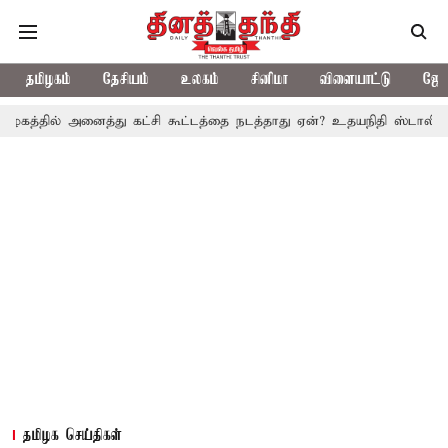
தமிழகம்
தேசியம்
உலகம்
சினிமா
விளையாட்டு
ஜோத
அனைத்து கட்சி கூட்டத்தை நடத்தாது ஏன்? உதயநிதி ஸ்டாலின் கேள்வி
தமிழக செய்திகள்