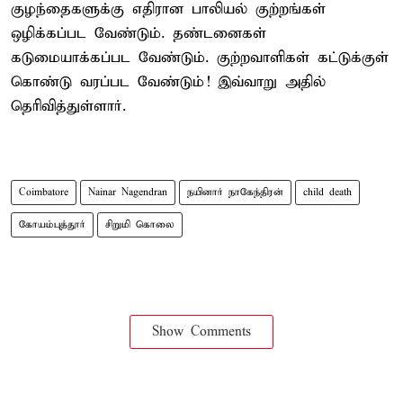
குழந்தைகளுக்கு எதிரான பாலியல் குற்றங்கள்
ஒழிக்கப்பட வேண்டும். தண்டனைகள்
கடுமையாக்கப்பட வேண்டும். குற்றவாளிகள் கட்டுக்குள்
கொண்டு வரப்பட வேண்டும்! இவ்வாறு அதில்
தெரிவித்துள்ளார்.
Coimbatore
Nainar Nagendran
நயினார் நாகேந்திரன்
child death
கோயம்புத்தூர்
சிறுமி கொலை
Show Comments