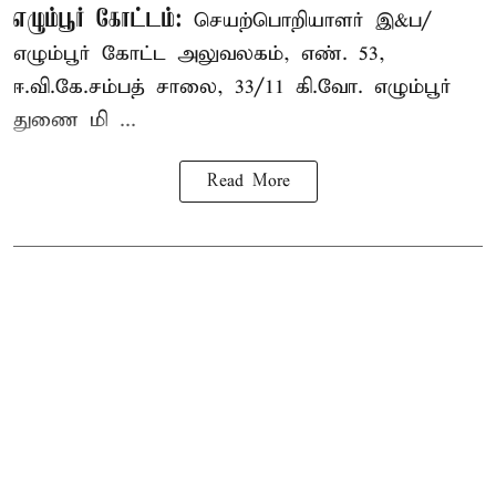
எழும்பூர் கோட்டம்:
செயற்பொறியாளர் இ&ப/
எழும்பூர் கோட்ட அலுவலகம், எண். 53,
ஈ.வி.கே.சம்பத் சாலை, 33/11 கி.வோ. எழும்பூர்
துணை மி ...
Read More