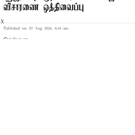
விசாரணை ஒத்திவைப்பு
X
Published on
:
07 Aug 2026, 6:16 am
சென்னை,
தமிழக முதல்-அமைச்சர் விஜய் மற்றும் அவரது
மனைவி சங்கீதா தொடர்பான விவாகரத்து வழக்கு
செங்கல்பட்டு கோர்ட்டில் விசாரணையில் உள்ளது.
விவாகரத்து கோரி மனு
த.வெ.க. தலைவரும், தமிழக முதல்-
அமைச்சருமான விஜய்க்கும், அவரது மனைவி
சங்கீதாவுக்கும் இடையே கருத்து வேறுபாடு
ஏற்பட்டதாக கூறப்பட்டநிலையில், சங்கீதா,
விவாகரத்து கோரி செங்கல்பட்டு குடும்ப நல