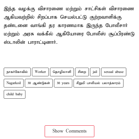
இந்த வழக்கு விசாரணை மற்றும் சாட்சிகள் விசாரணை
ஆகியவற்றில் சிறப்பாக செயல்பட்டு குற்றவாளிக்கு
தண்டனை வாங்கி தர காரணமாக இருந்த போலீசார்
மற்றும் அரசு வக்கீல் ஆகியோரை போலீஸ் சூப்பிரண்டு
ஸ்டாலின் பாராட்டினார்.
நாகர்கோவில்
Worker
தொழிலாளி
சிறை
jail
sexual abuse
Nagarkoil
30 ஆண்டுகள்
30 years
சிறுமி பாலியல் பலாத்காரம்
child baby
Show Comments