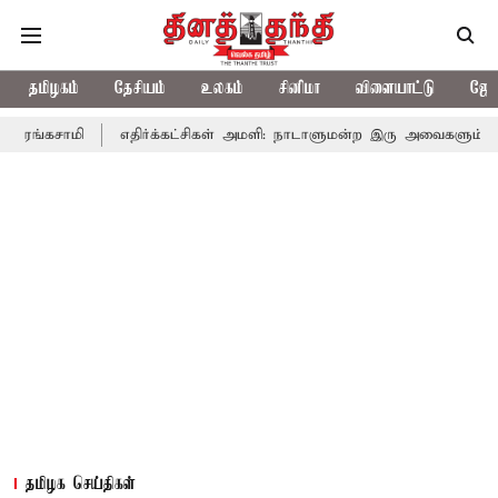
தமிழகம்
தேசியம்
உலகம்
சினிமா
விளையாட்டு
ஜோத
ாமி
எதிர்க்கட்சிகள் அமளி: நாடாளுமன்ற இரு அவைகளும் திங்கள்கி
தமிழக செய்திகள்