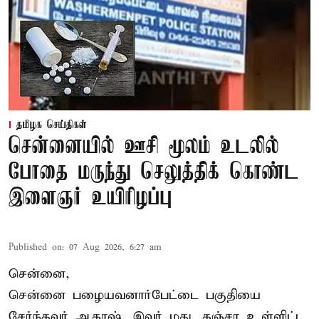
தமிழக செய்திகள்
சென்னையில் ஊசி மூலம் உடலில்
போதை மருந்து செலுத்திக் கொண்ட
இளைஞர் உயிரிழப்பு
Published on
:
07 Aug 2026, 6:27 am
சென்னை,
சென்னை பழையவனார்பேட்டை பகுதியை
சேர்ந்தவர் ஆகாஷ். இவர் மது, கஞ்சா உள்ளிட்ட