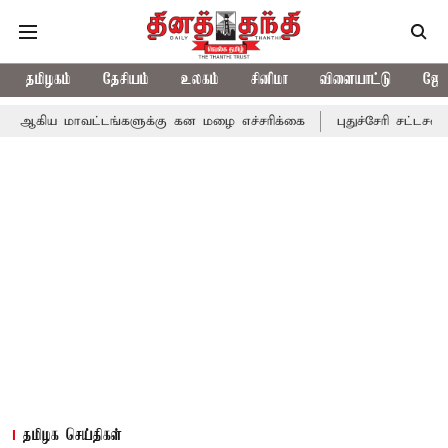
தமிழகம்
தேசியம்
உலகம்
சினிமா
விளையாட்டு
ஜோத
வட்டங்களுக்கு கன மழை எச்சரிக்கை
புதுச்சேரி சட்டசபையில் வரும்
தமிழக செய்திகள்