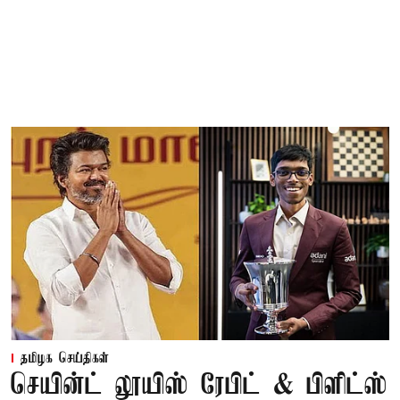
தமிழக செய்திகள்
செயின்ட் லூயிஸ் ரேபிட் & பிளிட்ஸ்