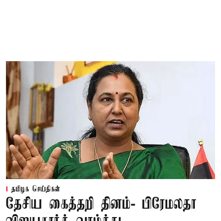
தமிழக செய்திகள்
தேசிய கைத்தறி தினம்- பிரேமலதா