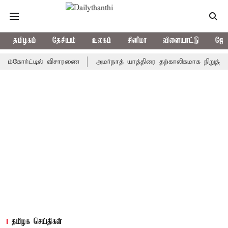
தமிழகம்
தேசியம்
உலகம்
சினிமா
விளையாட்டு
ஜோத
ோர்ட்டில் விசாரணை
அமர்நாத் யாத்திரை தற்காலிகமாக நிறுத்தம்
இ
தமிழக செய்திகள்