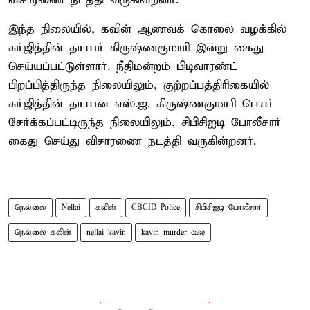
விசாரணை நடத்தி வருகின்றனர்.
இந்த நிலையில், கவின் ஆணவக் கொலை வழக்கில்
சுர்ஜித்தின் தாயார் கிருஷ்ணகுமாரி இன்று கைது
செய்யப்பட்டுள்ளார். நீதிமன்றம் பிடிவாரண்ட்
பிறப்பித்திருந்த நிலையிலும், குற்றப்பத்திரிகையில்
சுர்ஜித்தின் தாயான எஸ்.ஐ. கிருஷ்ணகுமாரி பெயர்
சேர்க்கப்பட்டிருந்த நிலையிலும், சிபிசிஐடி போலீசார்
கைது செய்து விசாரணை நடத்தி வருகின்றனர்.
நெல்லை
Nellai
கவின்
CBCID Police
சிபிசிஐடி போலீசார்
நெல்லை கவின்
nellai kavin
kavin murder case