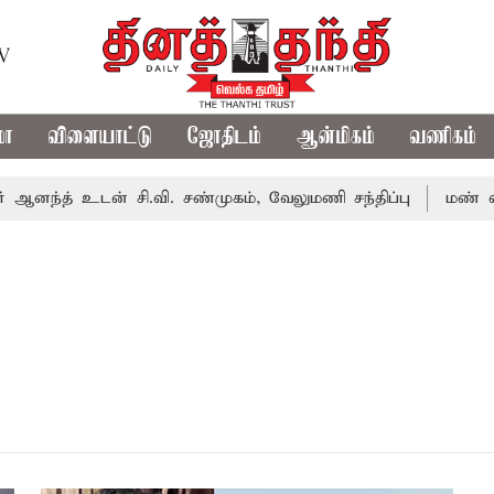
TV
மா
விளையாட்டு
ஜோதிடம்
ஆன்மிகம்
வணிகம்
னந்த் உடன் சி.வி. சண்முகம், வேலுமணி சந்திப்பு
மண் வளம்