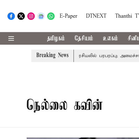
E-Paper
DTNEXT
Thanthi 
தமிழகம்
தேசியம்
உலகம்
சினி
Breaking News
்-அமைச்சர் விஜய்
தமிழக அரசியலில் பரபரப்பு; அமைச்சர் ஆ
நெல்லை கவின்