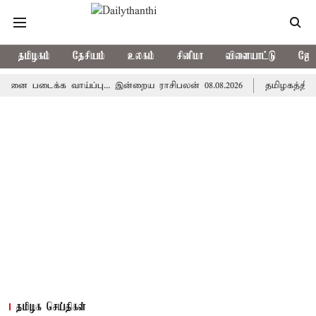
தமிழகம்
தேசியம்
உலகம்
சினிமா
விளையாட்டு
ஜோத
ைக்க வாய்ப்பு... இன்றைய ராசிபலன் 08.08.2026
தமிழகத்தில் இன்ற
தமிழக செய்திகள்