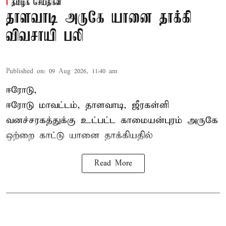
தமிழக செய்திகள்
தாளவாடி அருகே யானை தாக்கி
விவசாயி பலி
Published on
:
09 Aug 2026, 11:40 am
ஈரோடு,
ஈரோடு மாவட்டம்,
தாளவாடி
, ஜீரகள்ளி
வனச்சரகத்துக்கு உட்பட்ட காமையன்புரம் அருகே
ஒற்றை காட்டு
யானை தாக்கி
யதில்
Read More