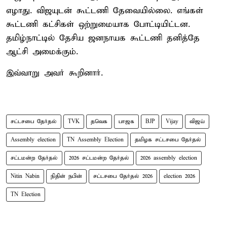
எழாது. விஜயுடன் கூட்டணி தேவையில்லை. எங்கள்
கூட்டணி கட்சிகள் ஒற்றுமையாக போட்டியிட்டன.
தமிழ்நாட்டில் தேசிய ஜனநாயக கூட்டணி தனித்தே
ஆட்சி அமைக்கும்.
இவ்வாறு அவர் கூறினார்.
சட்டசபை தேர்தல்
TVK
தவெக
பாஜக
BJP
Vijay
விஜய்
Assembly election
TN Assembly Election
தமிழக சட்டசபை தேர்தல்
சட்டமன்ற தேர்தல்
2026 சட்டமன்ற தேர்தல்
2026 assembly election
Nitin Nabin
நிதின் நபின்
சட்டசபை தேர்தல் 2026
election 2026
TN Election