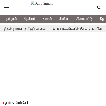
தமிழகம்
தேசியம்
உலகம்
சினிமா
விளையாட்டு
ஜோத
ில் நாளை தனித்தீர்மானம்
23 மாவட்டங்களில் இரவு 7 மணிவரை மழை ப
தமிழக செய்திகள்