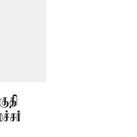
குதி
்சர்