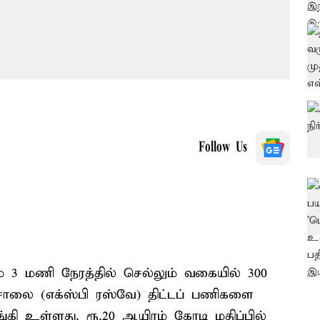
Follow Us
ம் 3 மணி நேரத்தில் செல்லும் வகையில் 300
்சாலை (எக்ஸ்பி ரஸ்வே) திட்டப் பணிகளை
உள்ளது. ரூ.20 ஆயிரம் கோடி மதிப்பில்