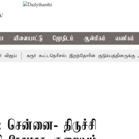
TV
மா
விளையாட்டு
ஜோதிடம்
ஆன்மிகம்
வணிகம்
ய்
கரூர் கூட்டநெரிசல்: இறந்தோரின் குடும்பத்தினருக்கு அரசுப
: சென்னை- திருச்சி