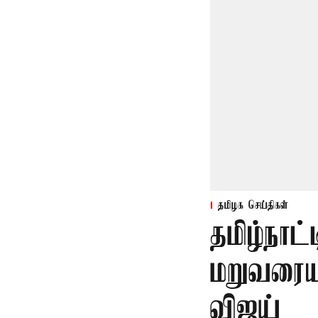
தமிழக செய்திகள்
தமிழ்நாட்
மறுவரையற
விஜய்