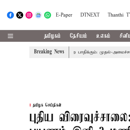
E-Paper
DTNEXT
Thanthi 
தமிழகம்
தேசியம்
உலகம்
சினி
Breaking News
தித்துவத்தை தொகுதி மறுவரையறை பாதிக்கும்: முதல்-அமைச்சர் விஜ
தமிழக செய்திகள்
புதிய விரைவுச்சாலை