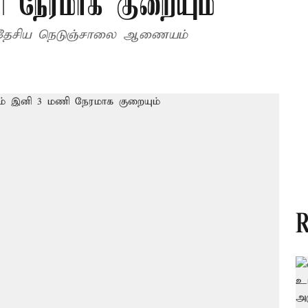
நேரமாக குறையும்
 தேசிய நெடுஞ்சாலை ஆணையம்
R