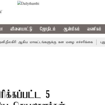
TV
மா
விளையாட்டு
ஜோதிடம்
ஆன்மிகம்
வணிகம்
கிரி ஆகிய மாவட்டங்களுக்கு கன மழை எச்சரிக்கை
புதுச்சே
ரிக்கப்பட்ட 5