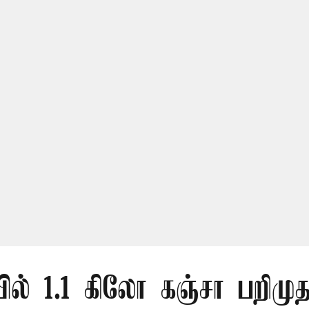
ல் 1.1 கிலோ கஞ்சா பறிமுத