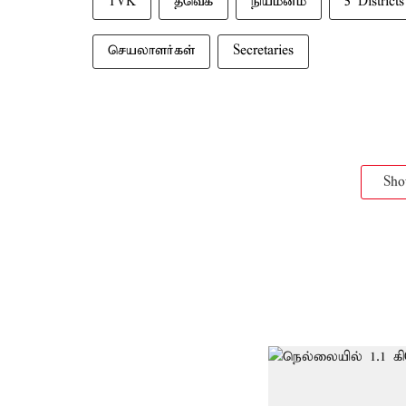
TVK
தவெக
நியமனம்
5 Districts
செயலாளர்கள்
Secretaries
Sh