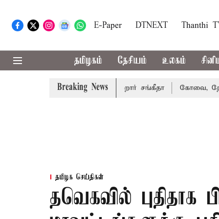
E-Paper
DTNEXT
Thanthi 
தமிழகம்
தேசியம்
உலகம்
சினி
Breaking News
ிவாகரத்து வழக்கை வாபஸ் பெற்றார் சங்கீதா
கோவை, தேனி,நீல
தமிழக செய்திகள்
தவெகவில் புதிதாக பி