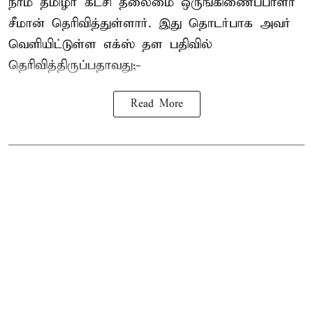
நாம் தமிழர் கட்சி தலைமை ஒருங்கிணைப்பாளர்
சீமான் தெரிவித்துள்ளார். இது தொடர்பாக அவர்
வெளியிட்டுள்ள எக்ஸ் தள பதிவில்
தெரிவித்திருப்பதாவது;-
Read More