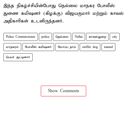
இந்த நிகழ்ச்சியின்போது நெல்லை மாநகர போலீஸ்
துணை கமிஷனர் (கிழக்கு) விஜயகுமார் மற்றும் காவல்
அதிகாரிகள் உடனிருந்தனர்.
Police Commissioner
police
நெல்லை
Nellai
காவல்துறை
city
மாநகரம்
போலீஸ் கமிஷனர்
மோப்ப நாய்
sniffer dog
named
பெயர் சூட்டினார்
Show Comments