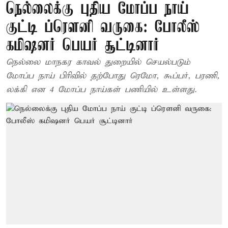
நெல்லைக்கு புதிய மோப்ப நாய்
குட்டி ப்ரௌனி வருகை: போலீஸ்
கமிஷனர் பெயர் சூட்டினார்
நெல்லை மாநகர காவல் துறையில் செயல்படும்
மோப்ப நாய் பிரிவில் தற்போது ரெமோ, கூப்பர், பரணி,
லக்கி என 4 மோப்ப நாய்கள் பணியில் உள்ளது.