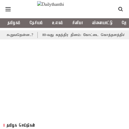
தமிழகம்
தேசியம்
உலகம்
சினிமா
விளையாட்டு
ஜோத
றுவதென்ன..?
80-வது சுதந்திர தினம்: கோட்டை கொத்தளத்தில் முதல் 
தமிழக செய்திகள்