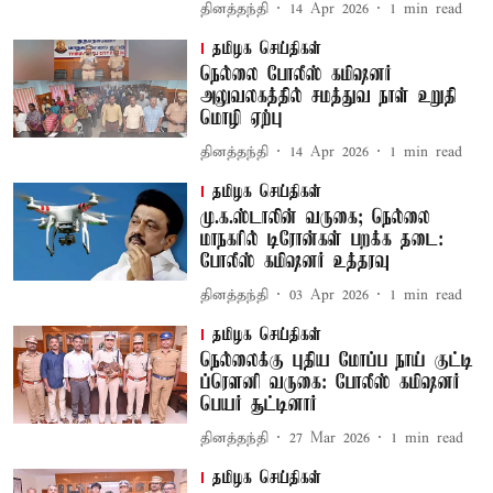
தினத்தந்தி
14 Apr 2026
1
min read
தமிழக செய்திகள்
நெல்லை போலீஸ் கமிஷனர்
அலுவலகத்தில் சமத்துவ நாள் உறுதி
மொழி ஏற்பு
தினத்தந்தி
14 Apr 2026
1
min read
தமிழக செய்திகள்
மு.க.ஸ்டாலின் வருகை; நெல்லை
மாநகரில் டிரோன்கள் பறக்க தடை:
போலீஸ் கமிஷனர் உத்தரவு
தினத்தந்தி
03 Apr 2026
1
min read
தமிழக செய்திகள்
நெல்லைக்கு புதிய மோப்ப நாய் குட்டி
ப்ரௌனி வருகை: போலீஸ் கமிஷனர்
பெயர் சூட்டினார்
தினத்தந்தி
27 Mar 2026
1
min read
தமிழக செய்திகள்