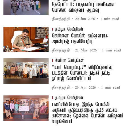
தேரோட்டம்: பாதுகாப்பு பணிகளை
போலீஸ் கமிஷனர் ஆய்வு
தினத்தந்தி
20 Jun 2026
1
min read
தமிழக செய்திகள்
சென்னை போலீஸ் கமிஷனராக
அமல்ராஜ் பதவியேற்பு
தினத்தந்தி
22 May 2026
1
min read
சினிமா செய்திகள்
"யார் பொறுப்பு.?" விழிப்புணர்வு
படத்தின் போஸ்டர்: நடிகர் நட்டி
நட்ராஜ் வெளியிட்டார்
தினத்தந்தி
26 Apr 2026
1
min read
தமிழக செய்திகள்
பணியின்போது இறந்த போலீஸ்
அதிகாரி குடும்பத்திற்கு ரூ.15 லட்சம்
காசோலை; நெல்லை போலீஸ் கமிஷனர்
வழங்கினார்