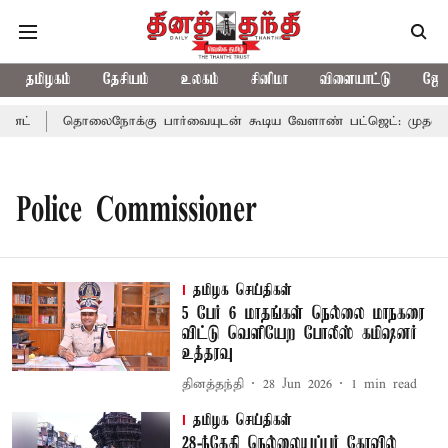
தமிழகம்
தேசியம்
உலகம்
சினிமா
விளையாட்டு
ஜோத
்ட்
தொலைநோக்கு பார்வையுடன் கூடிய வேளாண் பட்ஜெட்: முதல்-அம
Police Commissioner
தமிழக செய்திகள்
5 பேர் 6 மாதங்கள் நெல்லை மாநகரை
விட்டு வெளியேற போலீஸ் கமிஷனர்
உத்தரவு
தினத்தந்தி
28 Jun 2026
1
min read
தமிழக செய்திகள்
28-ந்தேதி நெல்லையப்பர் கோவில்