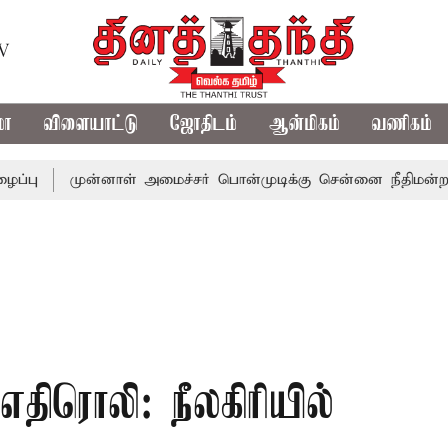
TV
மா
விளையாட்டு
ஜோதிடம்
ஆன்மிகம்
வணிகம்
முன்னாள் அமைச்சர் பொன்முடிக்கு சென்னை நீதிமன்றம் பிடிவா
ிரொலி: நீலகிரியில்