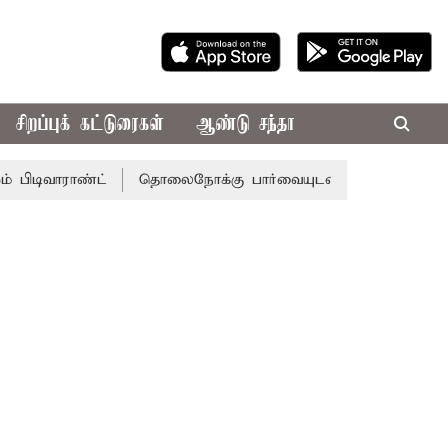
சிறப்புக் கட்டுரைகள்
ஆண்டு சந்தா
ராண்ட்
தொலைநோக்கு பார்வையுடன் கூடிய வேளாண் பட்ஜெட்: