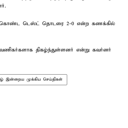
ர்.
கள் கொண்ட டெஸ்ட் தொடரை 2-0 என்ற கணக்கில்
ணிகர்களாக திகழ்ந்துள்ளனர் என்று கவர்னர்
ிழ் இன்றைய முக்கிய செய்திகள்