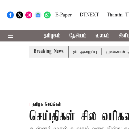
E-Paper
DTNEXT
Thanthi 
தமிழகம்
தேசியம்
உலகம்
சினி
Breaking News
த்துக்கு முதல்-அமைச்சர் விஜய் அழைப்பு
முன்னாள் அமைச்சர்
தமிழக செய்திகள்
செய்திகள் சில வரிகளில
உள்ளூர் முதல் உலகம் வரை இன்று நடை