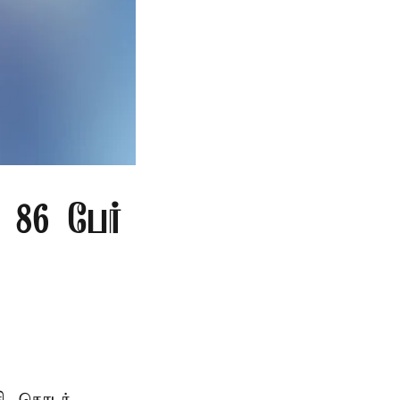
86 பேர்
ி, தொடர்