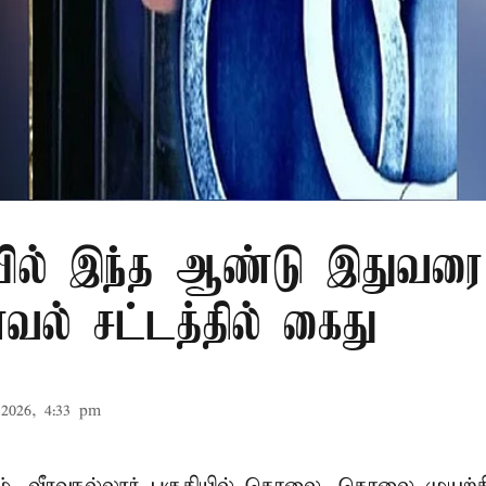
ில் இந்த ஆண்டு இதுவரை 
காவல் சட்டத்தில் கைது
2026, 4:33 pm
், வீரவநல்லூர் பகுதியில் கொலை, கொலை முயற்ச