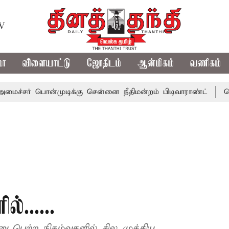
TV
மா
விளையாட்டு
ஜோதிடம்
ஆன்மிகம்
வணிகம்
 பொன்முடிக்கு சென்னை நீதிமன்றம் பிடிவாராண்ட்
தொலைநோக
்......
பெற்ற நிகழ்வுகளில் சில முக்கிய