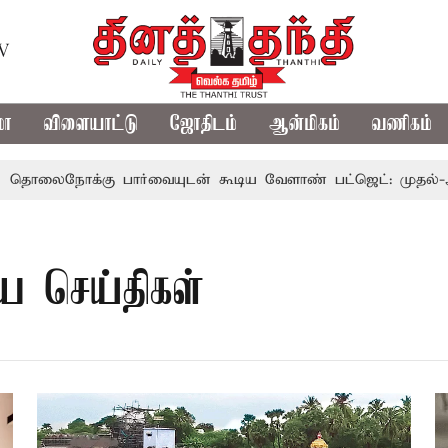
TV
மா
விளையாட்டு
ஜோதிடம்
ஆன்மிகம்
வணிகம்
ைநோக்கு பார்வையுடன் கூடிய வேளாண் பட்ஜெட்: முதல்-அமைச்
ய செய்திகள்