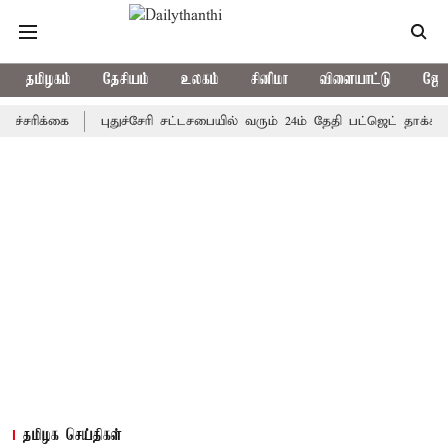
தமிழகம்
தேசியம்
உலகம்
சினிமா
விளையாட்டு
ஜோத
க்கை
புதுச்சேரி சட்டசபையில் வரும் 24ம் தேதி பட்ஜெட் தாக்கல் செய்
தமிழக செய்திகள்