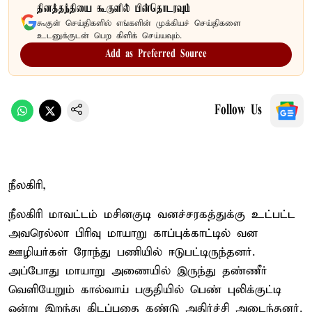
தினத்தந்தியை கூகுளில் பின்தொடரவும்
கூகுள் செய்திகளில் எங்களின் முக்கியச் செய்திகளை
உடனுக்குடன் பெற கிளிக் செய்யவும்.
Add as Preferred Source
Follow Us
நீலகிரி,
நீலகிரி மாவட்டம் மசினகுடி வனச்சரகத்துக்கு உட்பட்ட
அவரெல்லா பிரிவு மாயாறு காப்புக்காட்டில் வன
ஊழியர்கள் ரோந்து பணியில் ஈடுபட்டிருந்தனர்.
அப்போது மாயாறு அணையில் இருந்து தண்ணீர்
வெளியேறும் கால்வாய் பகுதியில் பெண் புலிக்குட்டி
ஒன்று இறந்து கிடப்பதை கண்டு அதிர்ச்சி அடைந்தனர்.