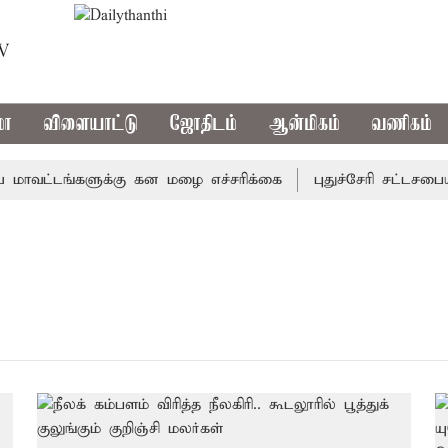
TV
மா
விளையாட்டு
ஜோதிடம்
ஆன்மிகம்
வணிகம்
வட்டங்களுக்கு கன மழை எச்சரிக்கை
புதுச்சேரி சட்டசபையில