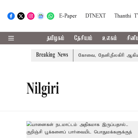
E-Paper
DTNEXT
Thanthi 
தமிழகம்
தேசியம்
உலகம்
சினி
Breaking News
்கை வாபஸ் பெற்றார் சங்கீதா
கோவை, தேனி,நீலகிரி ஆகிய மா
Nilgiri