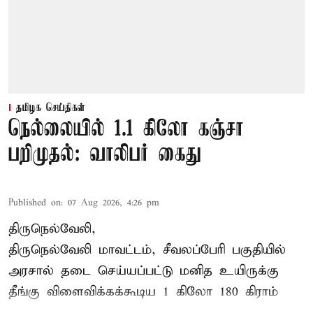
தமிழக செய்திகள்
நெல்லையில் 1.1 கிலோ கஞ்சா
பறிமுதல்: வாலிபர் கைது
Published on
:
07 Aug 2026, 4:26 pm
திருநெல்வேலி,
திருநெல்வேலி
மாவட்டம், சீவலப்பேரி பகுதியில்
அரசால் தடை செய்யப்பட்டு மனித உயிருக்கு
தீங்கு விளைவிக்கக்கூடிய 1 கிலோ 180 கிராம்