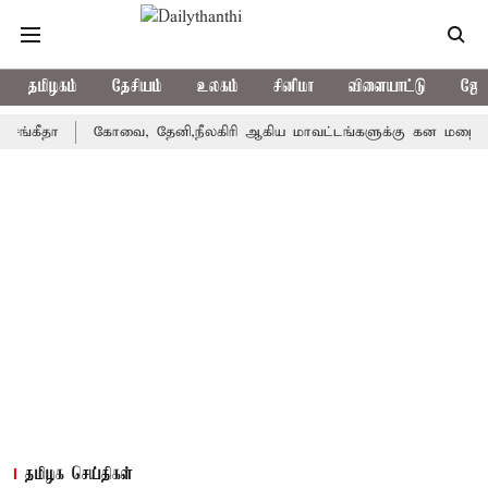
தமிழகம்
தேசியம்
உலகம்
சினிமா
விளையாட்டு
ஜோத
தா
கோவை, தேனி,நீலகிரி ஆகிய மாவட்டங்களுக்கு கன மழை எச்சரிக
தமிழக செய்திகள்