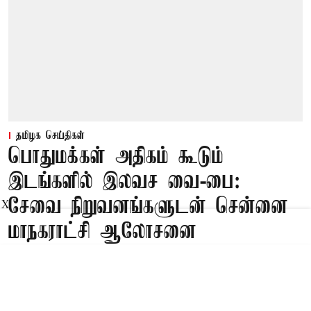
தமிழக செய்திகள்
பொதுமக்கள் அதிகம் கூடும்
இடங்களில் இலவச வை-பை:
சேவை நிறுவனங்களுடன் சென்னை
X
மாநகராட்சி ஆலோசனை
Published on
:
07 Aug 2026, 3:17 pm
சென்னை,