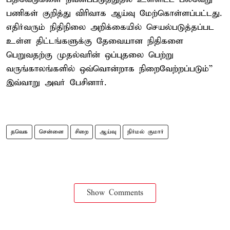
பணிகள் குறித்து விரிவாக ஆய்வு மேற்கொள்ளப்பட்டது.
எதிர்வரும் நிதிநிலை அறிக்கையில் செயல்படுத்தப்பட
உள்ள திட்டங்களுக்கு தேவையான நிதிகளை
பெறுவதற்கு முதல்வரின் ஒப்புதலை பெற்று
வருங்காலங்களில் ஒவ்வொன்றாக நிறைவேற்றப்படும்”
இவ்வாறு அவர் பேசினார்.
தவெக
சென்னை
சிறை
ஆய்வு
நிர்மல் குமார்
Show Comments