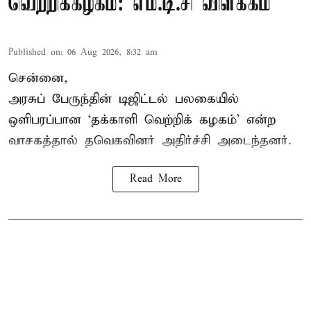
வெற்றிக்கழகம்: எம்.டி.சி விளக்கம்
Published on
:
06 Aug 2026, 8:32 am
சென்னை,
அரசுப் பேருந்தின் டிஜிட்டல் பலகையில்
ஒளிபரப்பான ‘தக்காளி வெற்றிக் கழகம்’ என்ற
வாசகத்தால் தவெகவினர் அதிர்ச்சி அடைந்தனர்.
Read More