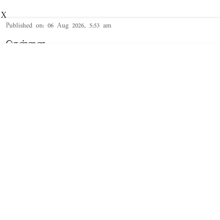
X
Published on
:
06 Aug 2026, 5:53 am
சென்னை,
தமிழக சட்டசபையில் நேற்று 2026-27-ம்
ஆண்டுக்கான த.வெ.க. அரசின் முதல் 'பட்ஜெட்'
தாக்கல் செய்யப்பட்டது. இந்த நிலையில்,
சட்டசபையில் 2026-27-ம் ஆண்டுக்கான வேளாண்
பட்ஜெட்டை வேளாண் துறை அமைச்சர் வினோத்
தாக்கல் செய்து வருகிறார்.
Read More