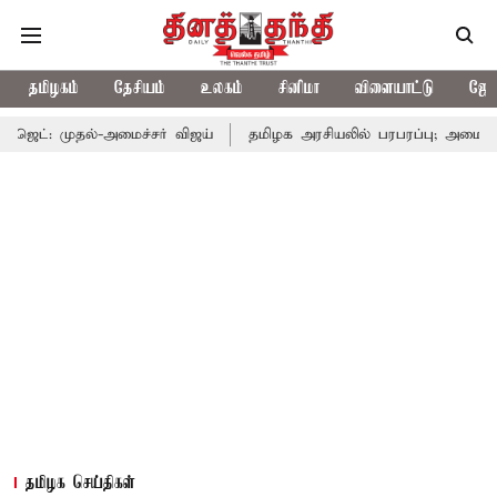
தமிழகம்
தேசியம்
உலகம்
சினிமா
விளையாட்டு
ஜோத
ல்-அமைச்சர் விஜய்
தமிழக அரசியலில் பரபரப்பு; அமைச்சர் ஆனந்த் 
தமிழக செய்திகள்