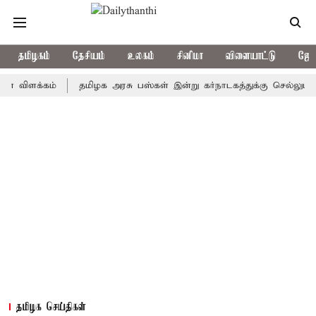
தமிழகம்
தேசியம்
உலகம்
சினிமா
விளையாட்டு
ஜோத
க்கம்
தமிழக அரசு பஸ்கள் இன்று கர்நாடகத்துக்கு செல்லுமா? - எல்ல
தமிழக செய்திகள்