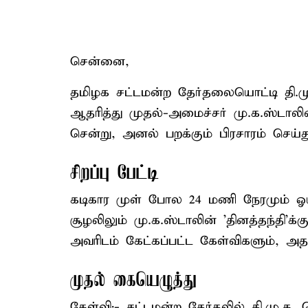
சென்னை,
தமிழக சட்டமன்ற தேர்தலையொட்டி தி.மு
ஆதரித்து முதல்-அமைச்சர் மு.க.ஸ்டாலி
சென்று, அனல் பறக்கும் பிரசாரம் செய்து
சிறப்பு பேட்டி
கடிகார முள் போல 24 மணி நேரமும் ஓய்வ
சூழலிலும் மு.க.ஸ்டாலின் 'தினத்தந்தி'க்க
அவரிடம் கேட்கப்பட்ட கேள்விகளும், அத
முதல் கையெழுத்து
கேள்வி:- சட்டமன்ற தேர்தலில் தி.மு.க.