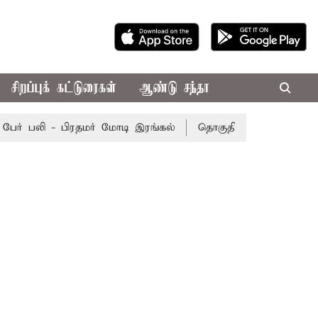
சிறப்புக் கட்டுரைகள்
ஆண்டு சந்தா
் பலி - பிரதமர் மோடி இரங்கல்
தொகுதி மறுவரையறை நடந்தா