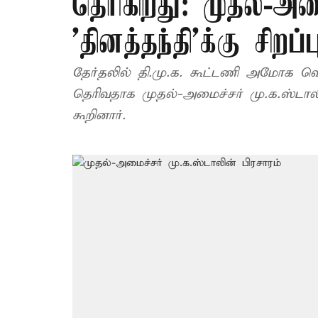
தெரிகிறது: முதல்-அம
'தினத்தந்தி'க்கு சிறப்
தேர்தலில் தி.மு.க. கூட்டணி அமோக வெற
தெரிவதாக முதல்-அமைச்சர் மு.க.ஸ்டாலின்,
கூறினார்.