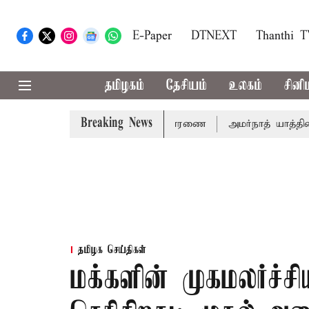
E-Paper
DTNEXT
Thanthi 
தமிழகம்
தேசியம்
உலகம்
சினி
Breaking News
 14ம்தேதி சுப்ரீம்கோர்ட்டில் விசாரணை
அமர்நாத் யாத்திரை தற்
தமிழக செய்திகள்
மக்களின் முகமலர்ச்சி