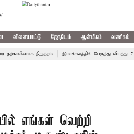
TV
மா
விளையாட்டு
ஜோதிடம்
ஆன்மிகம்
வணிகம்
காலிகமாக நிறுத்தம்
இமாச்சலத்தில் பேருந்து விபத்து; 7 பேர
யில் எங்கள் வெற்றி