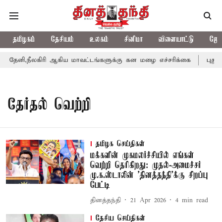
தமிழகம்
தேசியம்
உலகம்
சினிமா
விளையாட்டு
ஜோத
தேனி,நீலகிரி ஆகிய மாவட்டங்களுக்கு கன மழை எச்சரிக்கை
புதுச்
தேர்தல் வெற்றி
தமிழக செய்திகள்
மக்களின் முகமலர்ச்சியில் எங்கள்
வெற்றி தெரிகிறது: முதல்-அமைச்சர்
மு.க.ஸ்டாலின் 'தினத்தந்தி'க்கு சிறப்பு
பேட்டி
தினத்தந்தி
21 Apr 2026
4
min read
தேசிய செய்திகள்