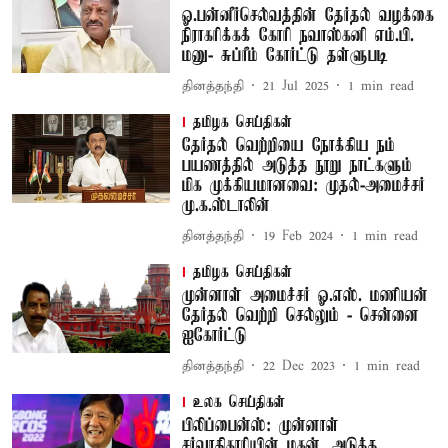
ஓ.பன்னீர்செல்வத்தின் தேர்தல் வழக்கை
நிராகரிக்கக் கோரி நவாஸ்கனி எம்.பி.
மனு- சுப்ரீம் கோர்ட்டு தள்ளுபடி
தினத்தந்தி
21 Jul 2025
1
min read
தமிழக செய்திகள்
தேர்தல் வெற்றியை நோக்கிய நம்
பயணத்தில் அடுத்த நூறு நாட்களும்
மிக முக்கியமானவை: முதல்-அமைச்சர்
மு.க.ஸ்டாலின்
தினத்தந்தி
19 Feb 2024
1
min read
தமிழக செய்திகள்
முன்னாள் அமைச்சர் ஓ.எஸ். மணியன்
தேர்தல் வெற்றி செல்லும் - சென்னை
ஐகோர்ட்டு
தினத்தந்தி
22 Dec 2023
1
min read
உலக செய்திகள்
பிலிப்பைன்ஸ்: முன்னாள்
சர்வாதிகாரியின் மகன், அடுத்த