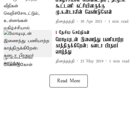
மகிழ்ச்சியால் பொங்கட்டும்’; தி.மு.க.
கூட்டணி கட்சியினருக்கு
மு.க.ஸ்டாலின் வேண்டுகோள்
தினத்தந்தி
30 Apr 2021
1
min read
தேசிய செய்திகள்
மோடியுடன் இணைந்து பணியாற்ற
காத்திருக்கிறேன்: கனடா பிரதமர்
வாழ்த்து
தினத்தந்தி
23 May 2019
1
min read
Read More