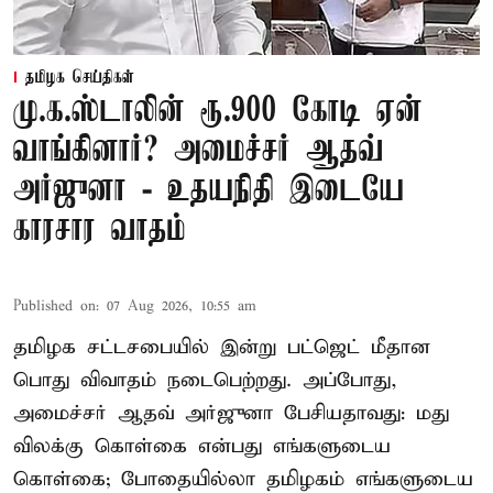
தமிழக செய்திகள்
மு.க.ஸ்டாலின் ரூ.900 கோடி ஏன்
வாங்கினார்? அமைச்சர் ஆதவ்
அர்ஜுனா - உதயநிதி இடையே
காரசார வாதம்
Published on
:
07 Aug 2026, 10:55 am
தமிழக சட்டசபையில் இன்று பட்ஜெட் மீதான
பொது விவாதம் நடைபெற்றது. அப்போது,
அமைச்சர் ஆதவ் அர்ஜுனா பேசியதாவது: மது
விலக்கு கொள்கை என்பது எங்களுடைய
கொள்கை; போதையில்லா தமிழகம் எங்களுடைய