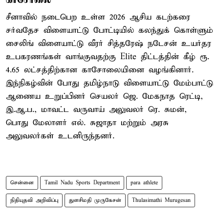
சீனாவில் நடைபெற உள்ள 2026 ஆசிய கடற்கரை
சர்வதேச விளையாட்டு போட்டியில் கலந்துக் கொள்ளும்
சைலிங் விளையாட்டு வீரர் சித்தரேஷ் நடேசன் உயர்தர
உபகரணங்கள் வாங்குவதற்கு Elite திட்டத்தின் கீழ் ரூ.
4.65 லட்சத்திற்கான காசோலையினை வழங்கினார்.
இந்நிகழ்வின் போது தமிழ்நாடு விளையாட்டு மேம்பாட்டு
ஆணைய உறுப்பினர் செயலர் ஜெ. மேகநாத ரெட்டி,
இ.ஆ.ப., மாவட்ட வருவாய் அலுவலர் ரெ. சுமன்,
பொது மேலாளர் எல். சுஜாதா மற்றும் அரசு
அலுவலர்கள் உடனிருந்தனர்.
சென்னை
Tamil Nadu Sports Department
para athlete
நிதியுதவி அறிவிப்பு
துளசிமதி முருகேசன்
Thulasimathi Murugesan