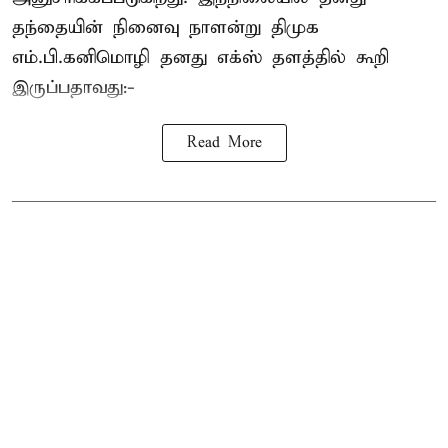
தந்தையின் நினைவு நாளன்று திமுக
எம்.பி.
கனிமொழி
தனது எக்ஸ் தளத்தில் கூறி
இருப்பதாவது:-
Read More