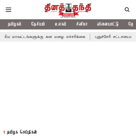
தமிழகம்
தேசியம்
உலகம்
சினிமா
விளையாட்டு
ஜோத
டங்களுக்கு கன மழை எச்சரிக்கை
புதுச்சேரி சட்டசபையில் வரும் 24ம
தமிழக செய்திகள்