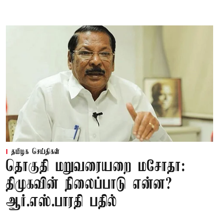
தமிழக செய்திகள்
தொகுதி மறுவரையறை மசோதா:
திமுகவின் நிலைப்பாடு என்ன?
ஆர்.எஸ்.பாரதி பதில்