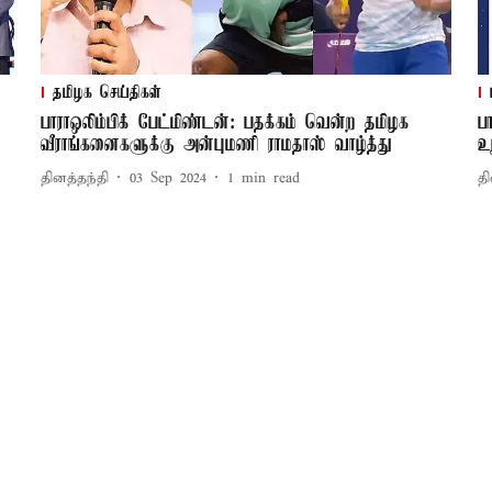
தமிழக செய்திகள்
பாராஒலிம்பிக் பேட்மிண்டன்: பதக்கம் வென்ற தமிழக
ப
வீராங்கனைகளுக்கு அன்புமணி ராமதாஸ் வாழ்த்து
உ
தினத்தந்தி
03 Sep 2024
1
min read
தி