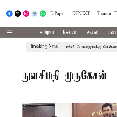
E-Paper
DTNEXT
Thanthi 
தமிழகம்
தேசியம்
உலகம்
சினி
Breaking News
ய் அழைப்பு
முன்னாள் அமைச்சர் பொன்முடிக்கு சென்னை நீதி
துளசிமதி முருகேசன்