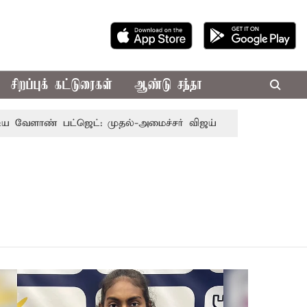
சிறப்புக் கட்டுரைகள்
ஆண்டு சந்தா
ளாண் பட்ஜெட்: முதல்-அமைச்சர் விஜய்
தமிழக அரசியலில் ப