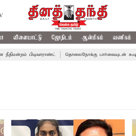
TV
மா
விளையாட்டு
ஜோதிடம்
ஆன்மிகம்
வணிகம்
மன்றம் பிடிவாராண்ட்
தொலைநோக்கு பார்வையுடன் கூடிய வே