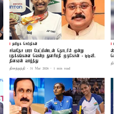
தமிழக செய்திகள்
சர்வதேச பாரா பேட்மிண்டன் தொடரில் மூன்று
ஸ
பதக்கங்களை வென்ற துளசிமதி முருகேசன் - டிடிவி.
வ
தினகரன் வாழ்த்து
தி
தினத்தந்தி
31 Mar 2026
1
min read