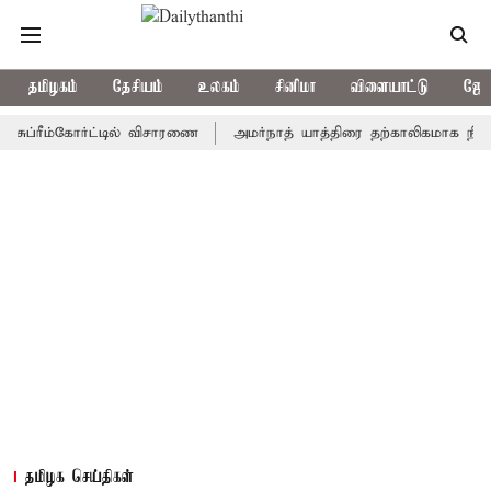
தமிழகம்
தேசியம்
உலகம்
சினிமா
விளையாட்டு
ஜோத
ீம்கோர்ட்டில் விசாரணை
அமர்நாத் யாத்திரை தற்காலிகமாக நிறுத்தம்
தமிழக செய்திகள்